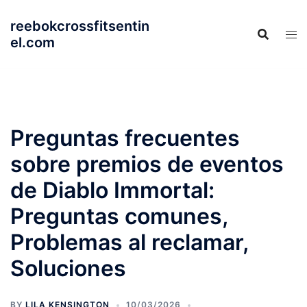
Skip
reebokcrossfitsentin
to
el.com
content
Preguntas frecuentes
sobre premios de eventos
de Diablo Immortal:
Preguntas comunes,
Problemas al reclamar,
Soluciones
BY
LILA KENSINGTON
10/03/2026