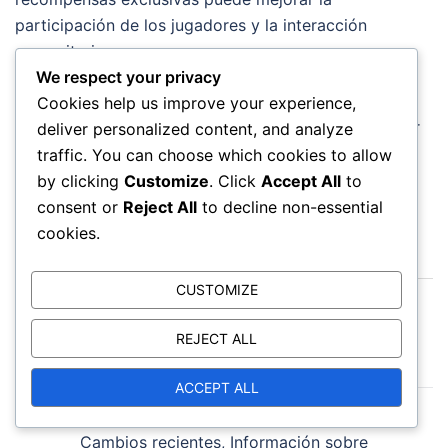
participación de los jugadores y la interacción
comunitaria.
We respect your privacy
Para maximizar la satisfacción, los jugadores deben
Cookies help us improve your experience,
participar activamente en los eventos y proporcionar
deliver personalized content, and analyze
comentarios sobre sus experiencias, ayudando a dar
traffic. You can choose which cookies to allow
forma a futuros eventos y recompensas en Diablo
by clicking
Customize
. Click
Accept All
to
Immortal.
consent or
Reject All
to decline non-essential
cookies.
Post
CUSTOMIZE
Comparaciones de premios de eventos de
navigation
Diablo Immortal: Diferentes eventos, Ofertas de
REJECT ALL
premios, Reclamación
ACCEPT ALL
Actualizaciones del paquete de Diablo Immortal:
Cambios recientes, Información sobre